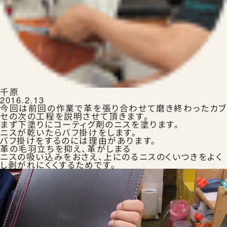
ランドセルを注文する
生田ランドセルのこと
千原
2016.2.13
今回は前回の作業で革を張り合わせて磨き終わったカ
セの次の工程を説明させて頂きます。
まず下塗りにコーティグ剤のニスを塗ります。
ニスが乾いたらバフ掛けをします。
バフ掛けをするのには理由があります。
革の毛羽立ちを抑え、革がしまる
生田ランドセルにふれる
ニスの吸い込みをおさえ、上にのるニスのくいつきをよく
し剥がれにくくするためです。
ランドセルの選びかた