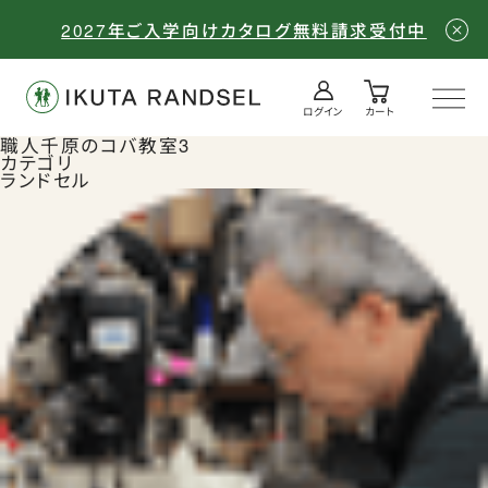
2027年ご入学向けカタログ無料請求受付中
ログイン
カート
ログイン／会員登録
カート
職人千原のコバ教室3
カテゴリ
ランドセル