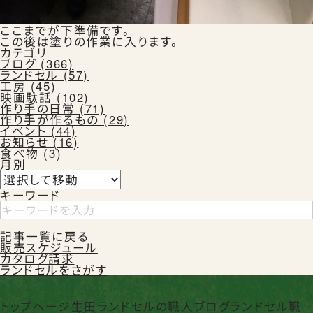
Instagram
Facebook
X
ここまでが下準備です。
この後は塗りの作業に入ります。
カテゴリ
ブログ (366)
カタログ請求
ランドセル (57)
工房 (45)
映画駄話 (102)
作り手の日常 (71)
作り手が作るもの (29)
イベント (44)
よくある質問
お知らせ (16)
食べ物 (3)
月別
キーワード
記事一覧に戻る
販売スケジュール
会社概要
特定商取引法に基づく表記
カタログ請求
お買い物ガイド
ご購入時の注意事項
ランドセルをさがす
プライバシーポリシー
トップページ
生田ランドセルの職人ブログ
ランドセル
職