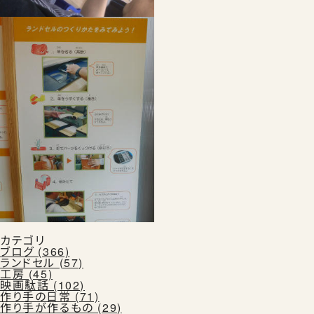
カテゴリ
ブログ (366)
ランドセル (57)
工房 (45)
映画駄話 (102)
作り手の日常 (71)
作り手が作るもの (29)