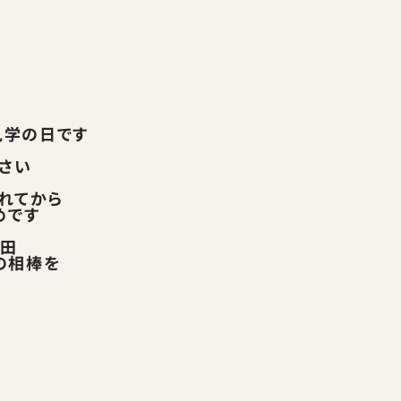
見学の日です
さい
れてから
めです
生田
の相棒を