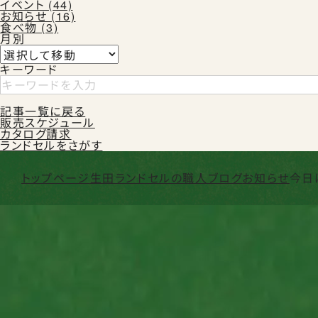
イベント (44)
お知らせ (16)
食べ物 (3)
月別
キーワード
記事一覧に戻る
販売スケジュール
カタログ請求
ランドセルをさがす
トップページ
生田ランドセルの職人ブログ
お知らせ
今日