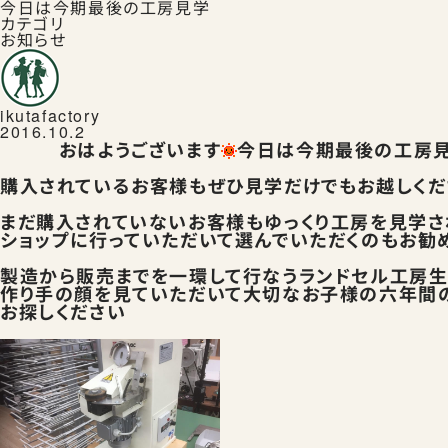
今日は今期最後の工房見学
カテゴリ
お知らせ
ikutafactory
2016.10.2
おはようございます
今日は今期最後の工房
購入されているお客様もぜひ見学だけでもお越しくだ
まだ購入されていないお客様もゆっくり工房を見学さ
ショップに行っていただいて選んでいただくのもお勧
製造から販売までを一環して行なうランドセル工房
作り手の顔を見ていただいて大切なお子様の六年間
お探しください