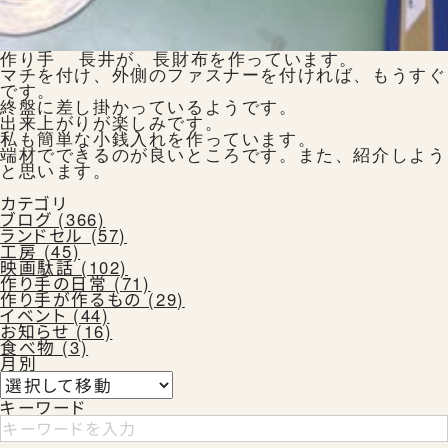
Instagram
Facebook
X
作り手  長井が、長財布を作っています。

マチを付け、外側のファスナーを付ければ、もうすぐ
です。

カタログ請求
終盤に差し掛かっているようです。

出来上がりが楽しみです。

私も簡単な小銭入れを作っています。
端材でできるのが良いところです。また、紹介しよう
と思います。
よくある質問
カテゴリ
ブログ (366)
ランドセル (57)
工房 (45)
映画駄話 (102)
作り手の日常 (71)
作り手が作るもの (29)
イベント (44)
お知らせ (16)
食べ物 (3)
月別
会社概要
特定商取引法に基づく表記
お買い物ガイド
ご購入時の注意事項
プライバシーポリシー
キーワード