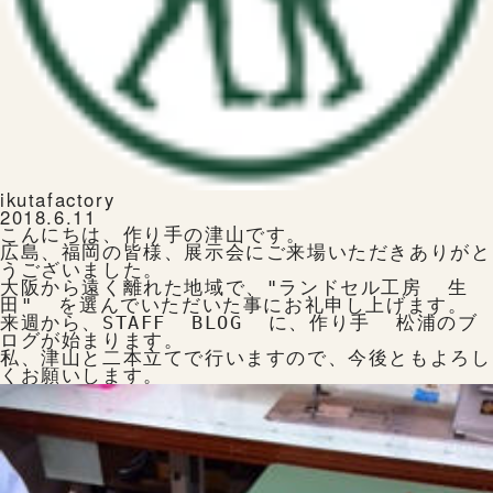
ランドセルを注文する
生田ランドセルのこと
ikutafactory
2018.6.11
こんにちは、作り手の津山です。

広島、福岡の皆様、展示会にご来場いただきありがと
うございました。

大阪から遠く離れた地域で、"ランドセル工房  生
田"  を選んでいただいた事にお礼申し上げます。

来週から、STAFF  BLOG  に、作り手  松浦のブ
生田ランドセルにふれる
ログが始まります。

私、津山と二本立てで行いますので、今後ともよろし
ランドセルの選びかた