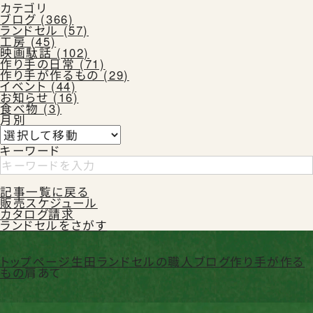
カテゴリ
ブログ (366)
ランドセル (57)
工房 (45)
映画駄話 (102)
作り手の日常 (71)
Instagram
Facebook
X
作り手が作るもの (29)
イベント (44)
お知らせ (16)
食べ物 (3)
月別
カタログ請求
キーワード
記事一覧に戻る
販売スケジュール
よくある質問
カタログ請求
ランドセルをさがす
トップページ
生田ランドセルの職人ブログ
作り手が作る
もの
肩あて