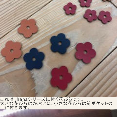
お知らせ
お問合せ
公式SNS
これは、hanaシリーズに付く花びらです。
大きな花びらはかぶせに、小さな花びらは前ポケットの
上に付きます。