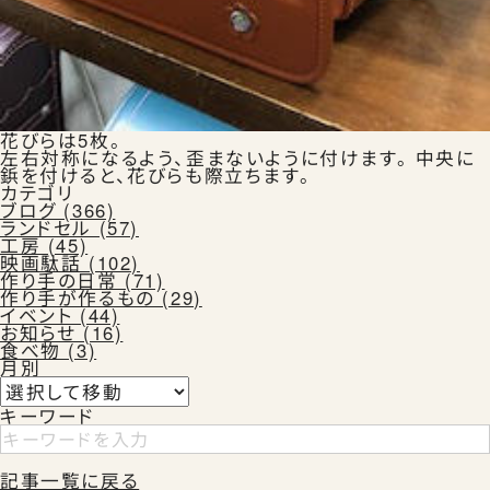
花びらは5枚。
左右対称になるよう、歪まないように付けます。 中央に
鋲を付けると、花びらも際立ちます。
カテゴリ
ブログ (366)
ランドセル (57)
工房 (45)
映画駄話 (102)
作り手の日常 (71)
作り手が作るもの (29)
イベント (44)
お知らせ (16)
食べ物 (3)
月別
キーワード
記事一覧に戻る