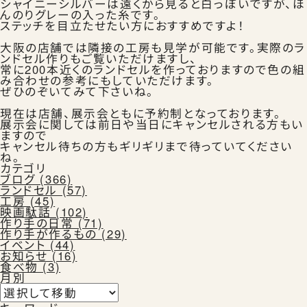
シャイニーシルバーは遠くから見ると白っぽいですが、ほ
Instagram
Facebook
X
んのりグレーの入った糸です。
ステッチを目立たせたい方におすすめですよ！
大阪の店舗では隣接の工房も見学が可能です。実際のラ
ンドセル作りもご覧いただけますし、
常に200本近くのランドセルを作っておりますので色の組
カタログ請求
み合わせの参考にもしていただけます。
ぜひのぞいてみて下さいね。
現在は店舗、展示会ともに予約制となっております。
展示会に関しては前日や当日にキャンセルされる方もい
ますので
よくある質問
キャンセル待ちの方もギリギリまで待っていてください
ね。
カテゴリ
ブログ (366)
ランドセル (57)
工房 (45)
映画駄話 (102)
作り手の日常 (71)
作り手が作るもの (29)
イベント (44)
会社概要
特定商取引法に基づく表記
お知らせ (16)
お買い物ガイド
ご購入時の注意事項
食べ物 (3)
プライバシーポリシー
月別