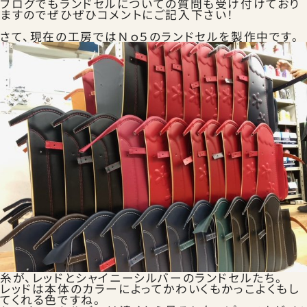
ブログでもランドセルについての質問も受け付けており
ますのでぜひぜひコメントにご記入下さい！
さて、現在の工房ではＮｏ５のランドセルを製作中です。
お知らせ
お問合せ
公式SNS
糸が、レッドとシャイニーシルバーのランドセルたち。
レッドは本体のカラーによってかわいくもかっこよくもし
てくれる色ですね。