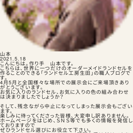
ランドセルを注文する
生田ランドセルのこと
山本
2021.5.18
こんにちは。作り手 山本です。
こちらは、世界に一つだけのオーダーメイドランドセルを
作ることのできる「ランドセル工房生田」の職人ブログで
す。
4月5月と全国様々な場所での展示会にご来場頂きあり
がとうございます。
生田ランドセルにふれる
お気に入りのランドセル、お気に入りの色の組み合わせ
は決まりましたでしょうか？
そして、残念ながら中止になってしまった展示会もござい
ます。
楽しみに待ってくださった皆様、大変申し訳ありません。
ホームページをはじめ、ＳＮＳ等でも多くの情報を発信し
ておりますので
ランドセルの選びかた
ぜひランドセル選びにお役立て下さい。