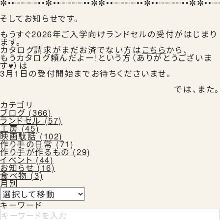
✼••┈┈┈┈••✼••┈┈┈┈••✼✼••┈┈┈┈••✼••┈┈┈┈••✼✼••┈
そしてお知らせです。
もうすぐ2026年ご入学向けランドセルの受付がはじまり
ます。
カタログ請求がまだお済でない方は
こちら
から、
Instagram
Facebook
X
もうカタログ頼んだよー!という方（ありがとうございま
す♥）は
3月1日の受付開始までお待ちくださいませ。
では、また。
カタログ請求
カテゴリ
ブログ (366)
ランドセル (57)
工房 (45)
映画駄話 (102)
よくある質問
作り手の日常 (71)
作り手が作るもの (29)
イベント (44)
お知らせ (16)
食べ物 (3)
月別
キーワード