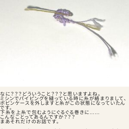
ランドセルの選びかた
お知らせ
お問合せ
なに？？？どういうこと？？？と思いますよね。
ミシンでパイピングを縫っている時に糸が絡まりまして、
ボビンケースを外しますと糸がこの状態になっていたん
です。
下糸を上糸で包むようにぐるぐる巻きに……
こんなことってあるんですか？？？
まあそれだけのお話です。
公式SNS