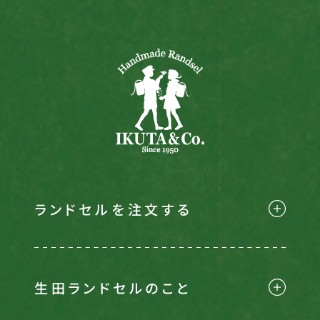
Instagram
Facebook
X
カタログ請求
よくある質問
ランドセルを注文する
会社概要
特定商取引法に基づく表記
お買い物ガイド
ご購入時の注意事項
プライバシーポリシー
生田ランドセルのこと