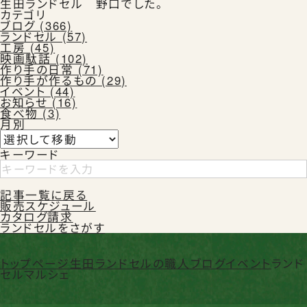
生田ランドセル 野口でした。
カテゴリ
ブログ (366)
ランドセル (57)
工房 (45)
映画駄話 (102)
お知らせ
作り手の日常 (71)
作り手が作るもの (29)
イベント (44)
お知らせ (16)
食べ物 (3)
月別
お問合せ
キーワード
記事一覧に戻る
販売スケジュール
カタログ請求
ランドセルをさがす
公式SNS
トップページ
生田ランドセルの職人ブログ
イベント
ランド
セルマルシェ