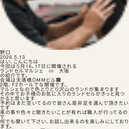
ランドセルを注文する
生田ランドセルのこと
野口
2026.5.13
はい、こんにちは
今回は５月16，17日に開催される
ランドセルマルシェ in 大阪
の紹介です。
会場は天満橋ÒⅯⅯビル🏢
2階、Ｆ2ホ－ルでな開催です。
生田ランドセルにふれる
マルシェなので色とりどり沢山のランドが集まります
その中でお子様のお気に入りのランドセルがきっと見つ
かると思います
予約はまだ空いてるので皆さん是非足を運んで頂きたい
です
革の事や色々と聞きたいことが有れば職人が行ってるの
で
何でも聞いて下さい、お話し出来るのを楽しみにしており
ランドセルの選びかた
ます。