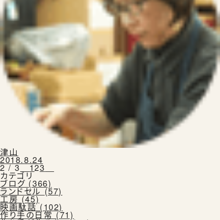
津山
2018.8.24
2 / 3
1
2
3
カテゴリ
ブログ (366)
ランドセル (57)
工房 (45)
映画駄話 (102)
作り手の日常 (71)