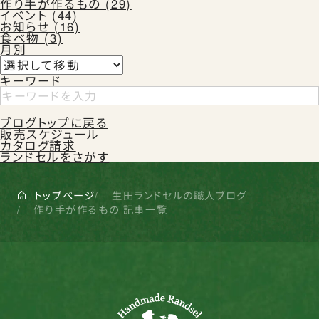
作り手が作るもの (29)
イベント (44)
お知らせ (16)
食べ物 (3)
月別
キーワード
ブログトップに戻る
販売スケジュール
カタログ請求
ランドセルをさがす
トップページ
生田ランドセルの職人ブログ
作り手が作るもの 記事一覧