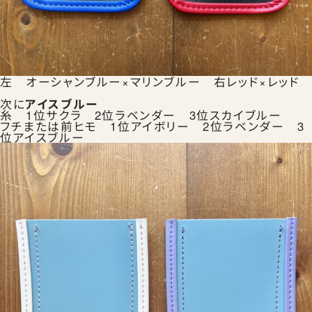
Instagram
Facebook
X
カタログ請求
左 オーシャンブルー×マリンブルー 右レッド×レッド
次に
アイスブルー
糸 1位サクラ 2位ラベンダー 3位スカイブルー
フチまたは前ヒモ 1位アイボリー 2位ラベンダー 3
位アイスブルー
よくある質問
会社概要
特定商取引法に基づく表記
お買い物ガイド
ご購入時の注意事項
プライバシーポリシー