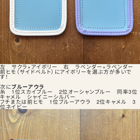
左 サクラ×アイボリー 右 ラベンダー×ラベンダー
前ヒモ（サイドベルト）にアイボリーを選ぶ方が多いで
す！
次に
ブルーアウラ
糸 1位スカイブルー 2位オーシャンブルー 同率3位
キャメル シャイニーシルバー
フチまたは前ヒモ 1位ブルーアウラ 2位キャメル 3
位ネイビー