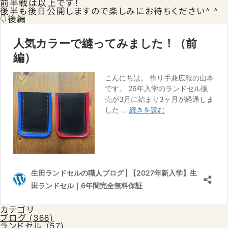
前半戦は以上です！
後半も後日公開しますので楽しみにお待ちください^ ^
👇後編
カテゴリ
ブログ (366)
ランドセル (57)