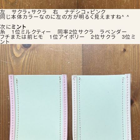
左 サクラ×サクラ 右 ナデシコ×ピンク
同じ本体カラーなのに左の方が明るく見えますね^ ^
次に
ミント
糸 1位ミルクティー 同率2位サクラ ラベンダー
フチまたは前ヒモ 1位アイボリー 2位サクラ 3位ミ
ント