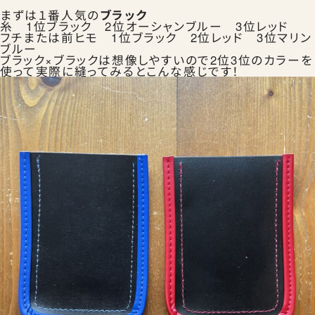
まずは１番人気の
ブラック
糸 1位ブラック 2位オーシャンブルー 3位レッド
フチまたは前ヒモ 1位ブラック 2位レッド 3位マリン
ブルー
ブラック×ブラックは想像しやすいので2位3位のカラーを
お知らせ
使って実際に縫ってみるとこんな感じです！
お問合せ
公式SNS