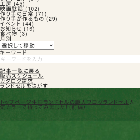
工房 (45)
映画駄話 (102)
作り手の日常 (71)
作り手が作るもの (29)
イベント (44)
お知らせ (16)
食べ物 (3)
月別
キーワード
記事一覧に戻る
販売スケジュール
カタログ請求
ランドセルをさがす
トップページ
生田ランドセルの職人ブログ
ランドセル
人
気カラーで縫ってみました！（前編）