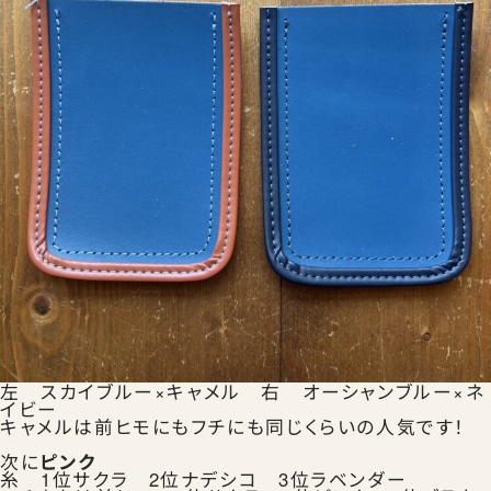
左 スカイブルー×キャメル 右 オーシャンブルー×ネ
イビー
キャメルは前ヒモにもフチにも同じくらいの人気です！
次に
ピンク
糸 1位サクラ 2位ナデシコ 3位ラベンダー