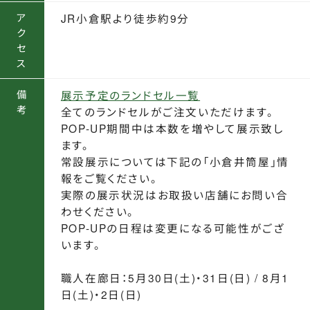
ア
JR小倉駅より徒歩約9分
ク
セ
ス
お知らせ
備
展示予定のランドセル一覧
考
全てのランドセルがご注文いただけます。
POP-UP期間中は本数を増やして展示致し
ます。
お問合せ
常設展示については下記の「小倉井筒屋」情
報をご覧ください。
実際の展示状況はお取扱い店舗にお問い合
わせください。
POP-UPの日程は変更になる可能性がござ
公式SNS
います。
職人在廊日：5月30日(土)・31日(日) / 8月1
日(土)・2日(日)