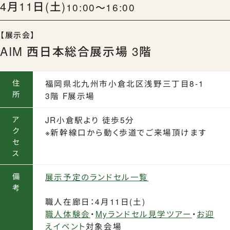
4月11日(土)
10:00〜16:00
【展示会】
AIM 西日本総合展示場 3階
住
福岡県北九州市小倉北区浅野三丁目8-1
所
3階 F展示場
ア
JR小倉駅より 徒歩5分
ク
※新幹線口から動く歩道でご来場頂けます
セ
ス
備
展示予定のランドセル一覧
考
職人在廊日：4月11日(土)
職人体験会
・
Myランドセル見学ツアー
・
お迎
えイベント
対象会場