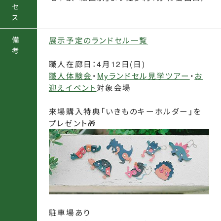
セ
ス
備
展示予定のランドセル一覧
考
職人在廊日：4月12日(日)
職人体験会
・
Myランドセル見学ツアー
・
お
迎えイベント
対象会場
来場購入特典「いきものキーホルダー」を
プレゼント🎁
駐車場あり