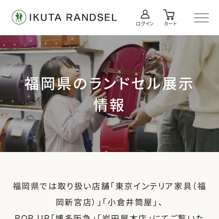
ログイン
カート
ログイン／会員登録
カート
福岡県のランドセル展示
情報
福岡県では取り扱い店舗「東京インテリア家具（福
岡新宮店）」「小倉井筒屋」、
POP-UP「博多阪急」「岩田屋本店」にてご覧いた