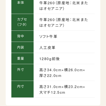
本体
牛革260（原産地：北米また
はオセアニア）
カブセ
牛革260（原産地：北米また
（フタ）
はオセアニア）
背中
ソフト牛革
内装
人工皮革
重量
1280g前後
外寸
高さ34.0cm×横26.0cm×
厚さ22.0cm
内寸
高さ31.0cm×横23.2cm×
大マチ12.5cm